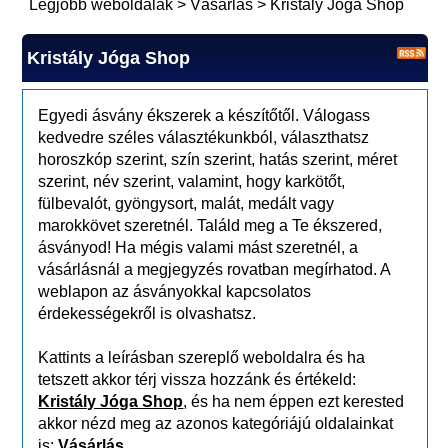
Legjobb weboldalak
>
Vásárlás
>
Kristály Jóga Shop
Kristály Jóga Shop
Egyedi ásvány ékszerek a készítőtől. Válogass
kedvedre széles választékunkból, választhatsz
horoszkóp szerint, szín szerint, hatás szerint, méret
szerint, név szerint, valamint, hogy karkötőt,
fülbevalót, gyöngysort, malát, medált vagy
marokkövet szeretnél. Találd meg a Te ékszered,
ásványod! Ha mégis valami mást szeretnél, a
vásárlásnál a megjegyzés rovatban megírhatod. A
weblapon az ásványokkal kapcsolatos
érdekességekről is olvashatsz.
Kattints a leírásban szereplő weboldalra és ha
tetszett akkor térj vissza hozzánk és értékeld:
Kristály Jóga Shop
, és ha nem éppen ezt kerested
akkor nézd meg az azonos kategóriájú oldalainkat
is:
Vásárlás