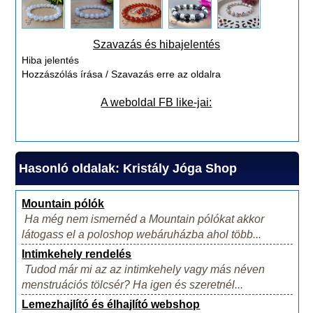
Szavazás és hibajelentés
Hiba jelentés
Hozzászólás írása / Szavazás erre az oldalra
A weboldal FB like-jai:
Hasonló oldalak: Kristály Jóga Shop
Mountain pólók
Ha még nem ismernéd a Mountain pólókat akkor
látogass el a poloshop webáruházba ahol több...
Intimkehely rendelés
Tudod már mi az az intimkehely vagy más néven
menstruációs tölcsér? Ha igen és szeretnél...
Lemezhajlító és élhajlító webshop