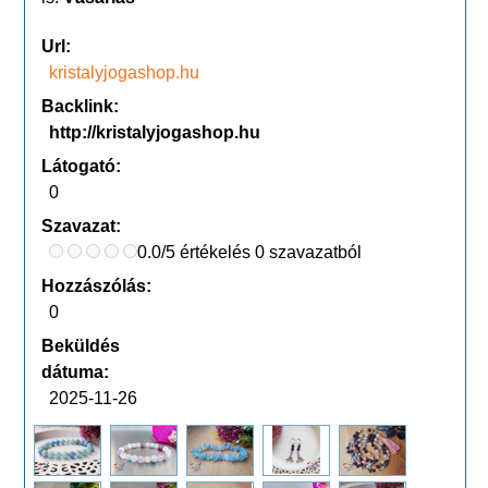
Url:
kristalyjogashop.hu
Backlink:
http://kristalyjogashop.hu
Látogató:
0
Szavazat:
0.0/5 értékelés 0 szavazatból
Hozzászólás:
0
Beküldés
dátuma:
2025-11-26