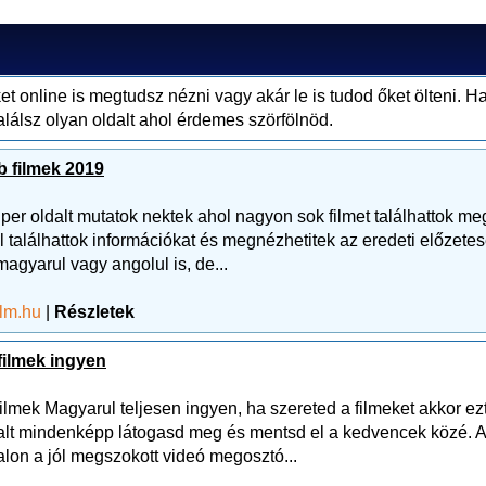
et online is megtudsz nézni vagy akár le is tudod őket ölteni. H
találsz olyan oldalt ahol érdemes szörfölnöd.
 filmek 2019
per oldalt mutatok nektek ahol nagyon sok filmet találhattok me
ől találhattok információkat és megnézhetitek az eredeti előzete
magyarul vagy angolul is, de...
ilm.hu
|
Részletek
filmek ingyen
filmek Magyarul teljesen ingyen, ha szereted a filmeket akkor ez
lt mindenképp látogasd meg és mentsd el a kedvencek közé. A
lon a jól megszokott videó megosztó...