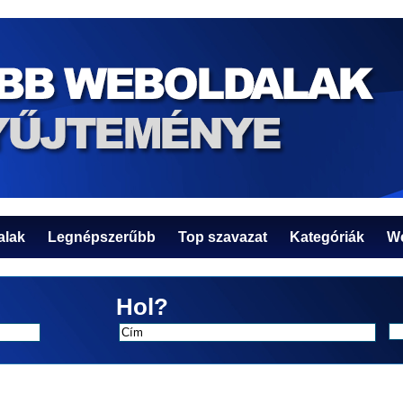
alak
Legnépszerűbb
Top szavazat
Kategóriák
We
Hol?