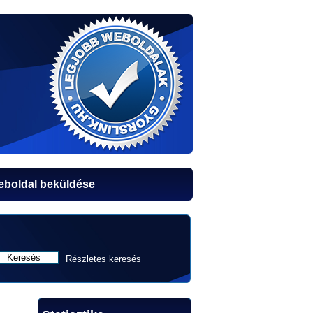
boldal beküldése
Részletes keresés