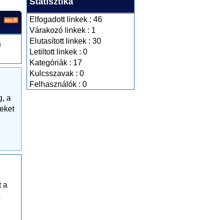
Statisztika
Elfogadott linkek : 46
Várakozó linkek : 1
Elutasított linkek : 30
a
Letiltott linkek : 0
Kategóriák : 17
Kulcsszavak : 0
Felhasználók : 0
g, a
seket
t a