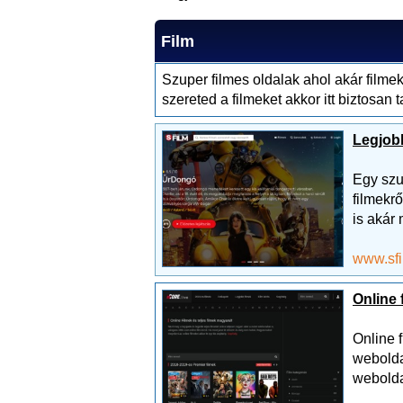
Film
Szuper filmes oldalak ahol akár filmek
szereted a filmeket akkor itt biztosan 
Legjobb
Egy szu
filmekr
is akár 
www.sf
Online 
Online 
webolda
webolda