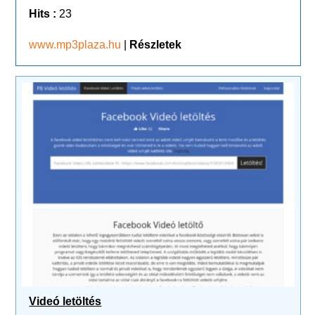
Hits :
23
www.mp3plaza.hu
|
Részletek
Videó letöltés