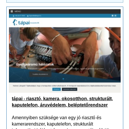
tápai - riasztó, kamera, okosotthon, strukturált,
kaputelefon, áruvédelem, beléptetőrendszer
Amennyiben szüksége van egy jó riasztó és
kamerarendszer, kaputelefon, strukturált