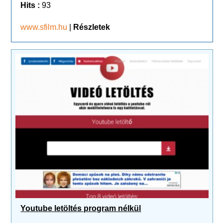
Hits :
93
www.sfilm.hu
|
Részletek
Youtube letöltés program nélkül