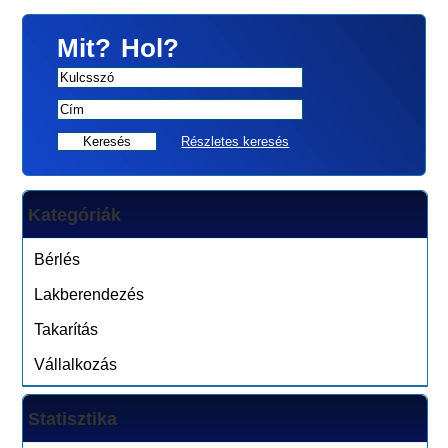
Mit?
Hol?
Részletes keresés
Kategóriák
Bérlés
Lakberendezés
Takarítás
Vállalkozás
Statisztika