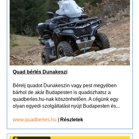
Quad bérlés Dunakeszi
Bérelj quadot Dunakeszin vagy pest megyében
bárhol de akár Budapesten is quadozhatsz a
quadberles.hu-nak köszönhetően. A cégünk egy
olyan egyedi szolgáltatást nyújt Budapesten és...
www.quadberles.hu
|
Részletek