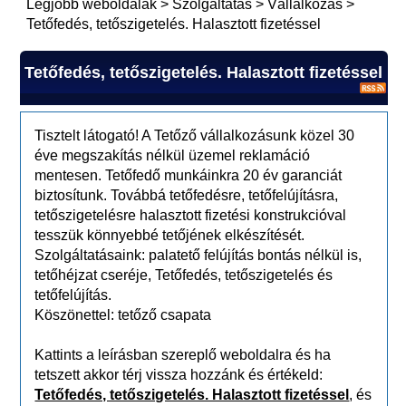
Legjobb weboldalak
>
Szolgáltatás
>
Vállalkozás
>
Tetőfedés, tetőszigetelés. Halasztott fizetéssel
Tetőfedés, tetőszigetelés. Halasztott fizetéssel
Tisztelt látogató! A Tetőző vállalkozásunk közel 30
éve megszakítás nélkül üzemel reklamáció
mentesen. Tetőfedő munkáinkra 20 év garanciát
biztosítunk. Továbbá tetőfedésre, tetőfelújításra,
tetőszigetelésre halasztott fizetési konstrukcióval
tesszük könnyebbé tetőjének elkészítését.
Szolgáltatásaink: palatető felújítás bontás nélkül is,
tetőhéjzat cseréje, Tetőfedés, tetőszigetelés és
tetőfelújítás.
Köszönettel: tetőző csapata
Kattints a leírásban szereplő weboldalra és ha
tetszett akkor térj vissza hozzánk és értékeld:
Tetőfedés, tetőszigetelés. Halasztott fizetéssel
, és