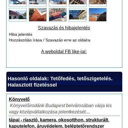
Szavazás és hibajelentés
Hiba jelentés
Hozzászólás írása / Szavazás erre az oldalra
A weboldal FB like-jai:
Hasonló oldalak: Tetőfedés, tetőszigetelés.
Halasztott fizetéssel
Könyvelő
Könyvelőirodánk Budapest belvárosában várja kis
vagy középvállalkozása jelentkezését....
tápai - riasztó, kamera, okosotthon, strukturált,
kaputelefon, áruvédelem, beléptetőrendszer