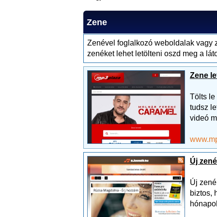
Zene
Zenével foglalkozó weboldalak vagy z
zenéket lehet letölteni oszd meg a lát
Zene le
Tölts l
tudsz le
videó m
www.mp
Új zen
Új zené
biztos,
hónapok 