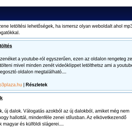
ene letöltési lehetőségek, ha ismersz olyan weboldalt ahol mp
ogatókkal.
töltés
e zenéket a youtube-ról egyszerűen, ezen az oldalon rengeteg z
tölteni mivel minden zenét videóklippet letölthetsz ami a youtub
egosztó oldalon megtalálható....
3plaza.hu
|
Részletek
ék
k, új dalok. Válogatás azokból az új dalokból, amiket még nem
 hogy hallottál, mindenféle zenei stílusban. Az elkövetkezendő
magyar és külföldi slágerei....