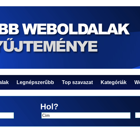
alak
Legnépszerűbb
Top szavazat
Kategóriák
We
Hol?