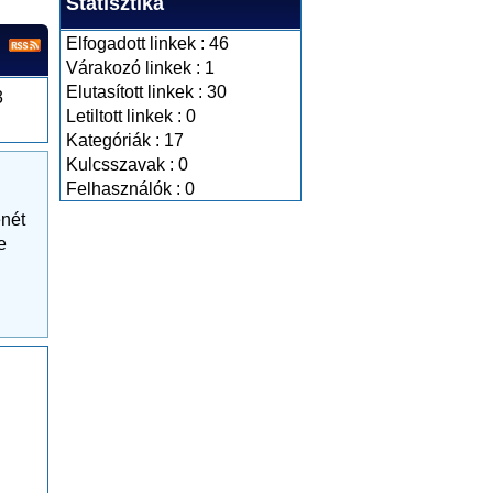
Statisztika
Elfogadott linkek : 46
Várakozó linkek : 1
Elutasított linkek : 30
3
Letiltott linkek : 0
Kategóriák : 17
Kulcsszavak : 0
Felhasználók : 0
enét
e