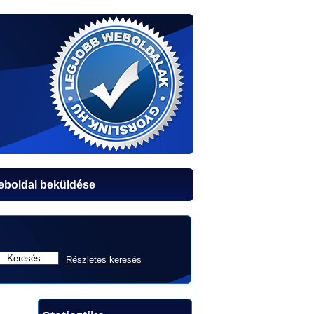
boldal beküldése
Részletes keresés