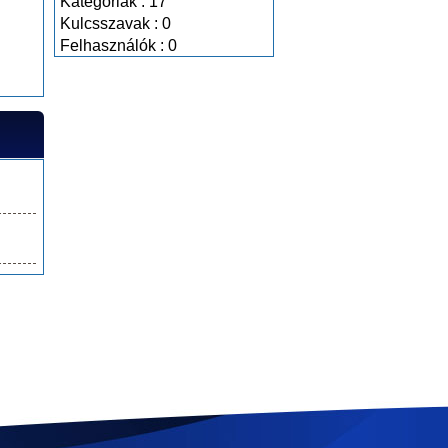
Kategóriák : 17
Kulcsszavak : 0
Felhasználók : 0