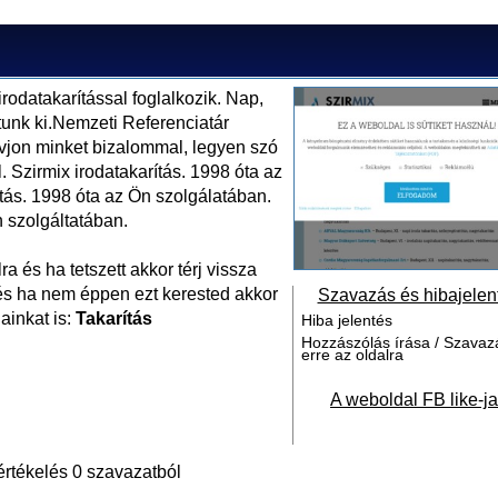
rodatakarítással foglalkozik. Nap,
tunk ki.Nemzeti Referenciatár
ívjon minket bizalommal, legyen szó
. Szirmix irodatakarítás. 1998 óta az
tás. 1998 óta az Ön szolgálatában.
n szolgáltatában.
a és ha tetszett akkor térj vissza
 és ha nem éppen ezt kerested akkor
Szavazás és hibajelen
ainkat is:
Takarítás
Hiba jelentés
Hozzászólás írása / Szavaz
erre az oldalra
A weboldal FB like-ja
értékelés 0 szavazatból