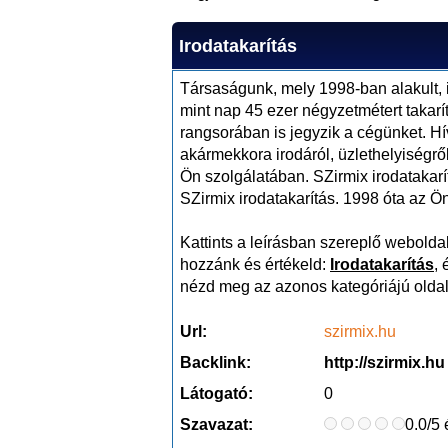
Irodatakarítás
Társaságunk, mely 1998-ban alakult, i
mint nap 45 ezer négyzetmétert takarí
rangsorában is jegyzik a cégünket. H
akármekkora irodáról, üzlethelyiségről
Ön szolgálatában. SZirmix irodatakarí
SZirmix irodatakarítás. 1998 óta az Ö
Kattints a leírásban szereplő weboldalr
hozzánk és értékeld:
Irodatakarítás
,
nézd meg az azonos kategóriájú oldal
Url:
szirmix.hu
Backlink:
http://szirmix.hu
Látogató:
0
Szavazat:
0.0/5 