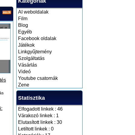
Kategóriák
AI weboldalak
Film
Blog
Egyéb
Facebook oldalak
Játékok
Linkgyűjtemény
Szolgáltatás
Vásárlás
Videó
Youtube csatornák
tés
Zene
ás
Statisztika
i:
Elfogadott linkek : 46
Várakozó linkek : 1
Elutasított linkek : 30
Letiltott linkek : 0