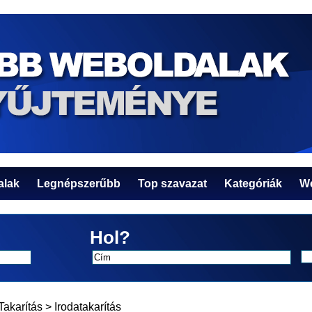
alak
Legnépszerűbb
Top szavazat
Kategóriák
We
Hol?
Takarítás
>
Irodatakarítás