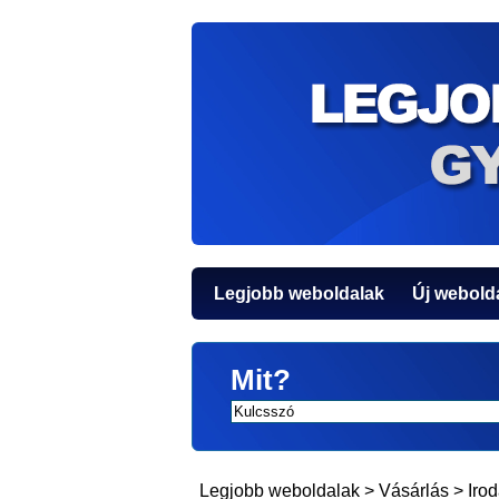
Legjobb weboldalak
Új webold
Mit?
Legjobb weboldalak
>
Vásárlás
>
Iro