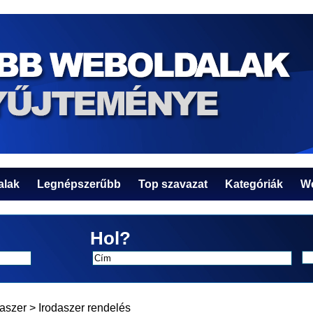
alak
Legnépszerűbb
Top szavazat
Kategóriák
We
Hol?
daszer
>
Irodaszer rendelés