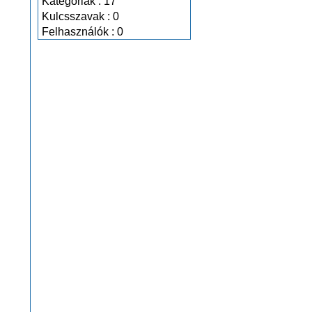
Kategóriák : 17
Kulcsszavak : 0
Felhasználók : 0