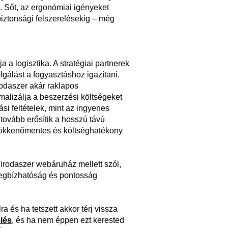
. Sőt, az ergonómiai igényeket
biztonsági felszerelésekig – még
 a logisztika. A stratégiai partnerek
lgálást a fogyasztáshoz igazítani.
odaszer akár raklapos
malizálja a beszerzési költségeket
tási feltételek, mint az ingyenes
 tovább erősítik a hosszú távú
 zökkenőmentes és költséghatékony
 irodaszer webáruház mellett szól,
megbízhatóság és pontosság
a és ha tetszett akkor térj vissza
lés
, és ha nem éppen ezt kerested