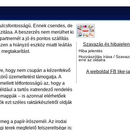
kulcsfontosságú. Ennek csendes, de
cizitása. A beszerzés nem merülhet ki
artnernél a jó és pontos szállítás
Szavazás és hibajelen
szen a hiányzó eszköz miatti leállás
Hiba jelentés
 megtakarítást.
Hozzászólás írása / Szavaz
erre az oldalra
ve, hogy nem csupán a kézenfekvő
A weboldal FB like-ja
körű üzemeltetést támogatja. A
ellett létfontosságú az, hogy a
ldául a tartós iratrendező rendelés
appák – is azonnal elérhetőek
ók ezt széles raktárkészletről oldják
meg a papír-írószernél. Az irodai
i terek megfelelő felszereltsége is: