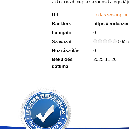
akkor nézd meg az azonos kategóriájú
Url:
irodaszershop.hu
Backlink:
https://irodasze
Látogató:
0
Szavazat:
0.0/5 
Hozzászólás:
0
Beküldés
2025-11-26
dátuma: