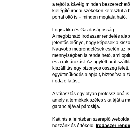
a tejtől a kávéig minden beszerezhető
kielégítő irodai székeken keresztül a 
porral oltó is – minden megtalálható.
Logisztika és Gazdaságosság
A megbízható irodaszer rendelés alapja
jelentős előnye, hogy képesek a kiszo
Nagyobb megrendelések esetén az ir
mennyiségben is rendelhető, ami opti
és a raktározást. Az ügyfélbarát szállí
kiszállítás egy bizonyos összeg felett,
együttműködés alapjait, biztosítva a
iroda ellátást.
A választás egy olyan professzionális
amely a termékek széles skáláját a 
garanciájával párosítja.
Kattints a leírásban szereplő weboldalr
hozzánk és értékeld:
Irodaszer rende