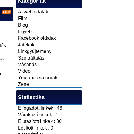
Kategóriák
AI weboldalak
Film
Blog
Egyéb
Facebook oldalak
Játékok
tés
Linkgyűjtemény
Szolgáltatás
ás
Vásárlás
Videó
i:
Youtube csatornák
Zene
Statisztika
Elfogadott linkek : 46
Várakozó linkek : 1
Elutasított linkek : 30
Letiltott linkek : 0