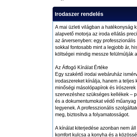
Irodaszer rendelés
A mai üzleti világban a hatékonyság 
alapvető motorja az iroda ellátás pre
az árversenyben: egy professzionális p
sokkal fontosabb mint a legjobb ár, hi
költségei mindig messze felülmúlják a
Az Átfogó Kínálat Értéke
Egy szakértő irodai webáruház ismér
irodaszereket kínálja, hanem a teljes 
minőségi másolópapírok és írószerek m
szervezéshez szükséges kellékek – pé
és a dokumentumokat védő műanyag m
legyenek. A professzionális szolgáltat
meg, biztosítva a folyamatosságot.
A kínálat kiterjedése azonban nem áll 
komfort kulcsa a konyha és a közösség