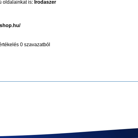
 oldalainkat is:
Irodaszer
rshop.hu/
értékelés 0 szavazatból