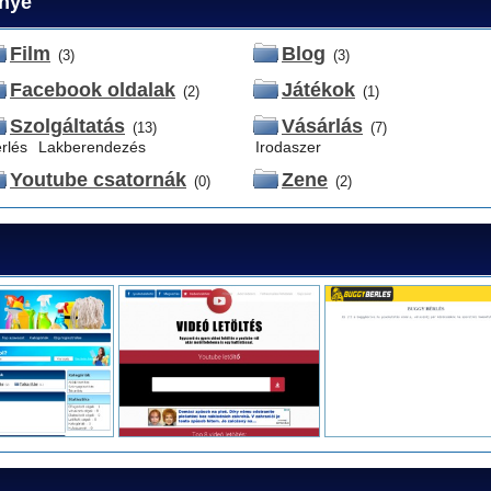
énye
Film
Blog
(3)
(3)
Facebook oldalak
Játékok
(2)
(1)
Szolgáltatás
Vásárlás
(13)
(7)
rlés
Lakberendezés
Irodaszer
Youtube csatornák
Zene
(0)
(2)