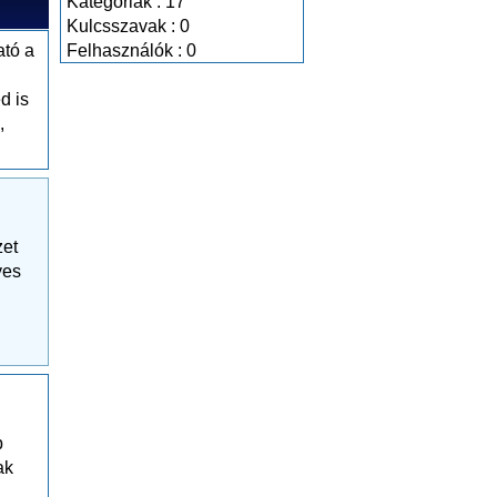
Kategóriák : 17
Kulcsszavak : 0
ató a
Felhasználók : 0
d is
,
zet
yes
p
ak