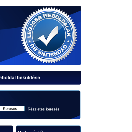
boldal beküldése
Részletes keresés