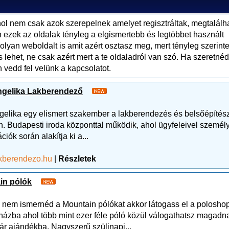
l nem csak azok szerepelnek amelyet regisztráltak, megtalálh
 ezek az oldalak tényleg a elgismertebb és legtöbbet használt
lyan weboldalt is amit azért osztasz meg, mert tényleg szerinte
ehet, ne csak azért mert a te oldaladról van szó. Ha szeretnéd
n vedd fel velünk a kapcsolatot.
ngelika Lakberendező
gelika egy elismert szakember a lakberendezés és belsőépítés
én. Budapesti iroda központtal működik, ahol ügyfeleivel személ
ciók során alakítja ki a...
kberendezo.hu
|
Részletek
in pólók
nem ismernéd a Mountain pólókat akkor látogass el a polosho
ázba ahol több mint ezer féle póló közül válogathatsz magadn
ár ajándékba. Nagyszerű szülinapi...