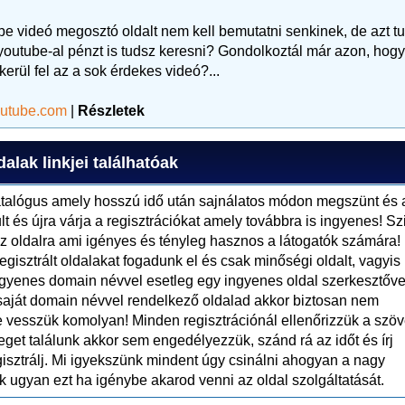
be videó megosztó oldalt nem kell bemutatni senkinek, de azt tu
youtube-al pénzt is tudsz keresni? Gondolkoztál már azon, hogy
 kerül fel az a sok érdekes videó?...
utube.com
|
Részletek
alak linkjei találhatóak
atalógus amely hosszú idő után sajnálatos módon megszünt és 
 és újra várja a regisztrációkat amely továbbra is ingyenes! Sz
az oldalra ami igényes és tényleg hasznos a látogatók számára!
gisztrált oldalakat fogadunk el és csak minőségi oldalt, vagyis
gyenes domain névvel esetleg egy ingyenes oldal szerkesztőve
 saját domain névvel rendelkező oldalad akkor biztosan nem
e vesszük komolyan! Minden regisztrációnál ellenőrizzük a szö
et találunk akkor sem engedélyezzük, szánd rá az időt és írj
isztrálj. Mi igyekszünk mindent úgy csinálni ahogyan a nagy
k ugyan ezt ha igénybe akarod venni az oldal szolgáltatását.