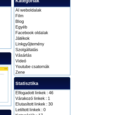
Kategóriák
AI weboldalak
Film
Blog
Egyéb
Facebook oldalak
Játékok
Linkgyűjtemény
Szolgáltatás
Vásárlás
Videó
Youtube csatornák
Zene
Statisztika
Elfogadott linkek : 46
Várakozó linkek : 1
Elutasított linkek : 30
Letiltott linkek : 0