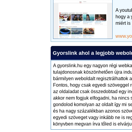
A youtu
hogy a 
miért is
www.yo
Gyorslink ahol a legjobb webold
A gyorslink.hu egy nagyon régi webk
tulajdonosnak köszönhetően újra indult
bármilyen weboldalt regisztrálhattok 
Fontos, hogy csak egyedi szöveggel re
az oldaladat csak összedobtad egy in
akkor nem fogjuk elfogadni, ha nincs
gondolod komolyan az oldalt így mi s
és ha nagy százalékban azonos szöveg
egyedi szöveget vagy inkább ne is reg
könyvben megvan írva tőled is elvárju