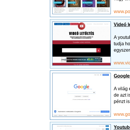
www.po
Videó l
A youtu
tudja h
egyszer
www.vid
Google
A világ
de azt 
pénzt is
www.go
Youtub