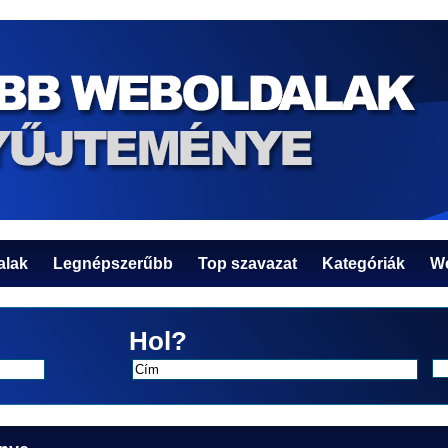
alak
Legnépszerűbb
Top szavazat
Kategóriák
We
Hol?