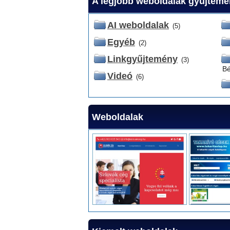
A legjobb weboldalak gyűjtem
AI weboldalak
(5)
Egyéb
(2)
Linkgyűjtemény
(3)
Bé
Videó
(6)
Weboldalak