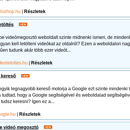
loshop.hu
|
Részletek
etöltés
be videómegosztó weboldalt szinte midnenki ismeri, de minden
ogyan kell letölteni videókat az oldalról? Ezen a weboldalon na
űen tudunk akár több ezer videót...
eoletoltes.hu
|
Részletek
 kereső
 egyik legnagyobb kereső motorja a Google ezt szinte mindenki t
is tudtad, hogy a Google segítségével és weboldalad segítségév
 tudsz keresni? Igen ez a...
ogle.hu
|
Részletek
e videó megosztó