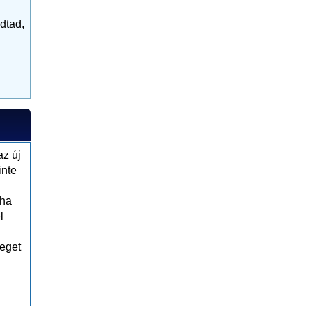
dtad,
az új
inte
 ha
l
veget