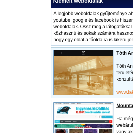
Kiemelt weboldalak
A legjobb weboldalak gyűjteménye aho
youtube, google és facebook is hiszen
weboldalak. Ossz meg a látogatókkal o
közhasznú és sokak számára hasznos l
hogy egy oldal a főoldalra is kikerüljö
Tóth A
Tóth An
terület
konzultá
www.la
Mounta
Ha még 
webáruh
vagy ak